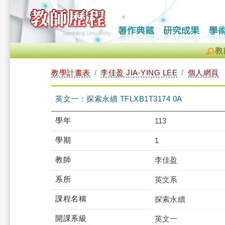
教
教學計畫表
李佳盈 JIA-YING LEE
個人網頁
英文一：探索永續 TFLXB1T3174 0A
學年
113
學期
1
教師
李佳盈
系所
英文系
課程名稱
探索永續
開課系級
英文一