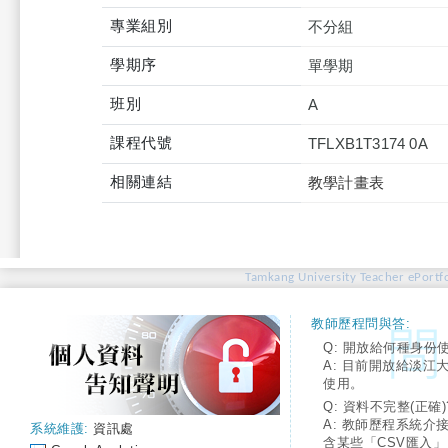
專業組別
不分組
學期序
單學期
班別
A
課程代號
TFLXB1T3174 0A
相關連結
教學計畫表
Tamkang University Teacher ePortfo
教師歷程問與答:
Q: 開放給何種身份
A: 目前開放給淡江
使用。
Q: 資料不完整(正確)
A: 教師歷程系統介
系統維護:
資訊處
含某些「CSV匯入