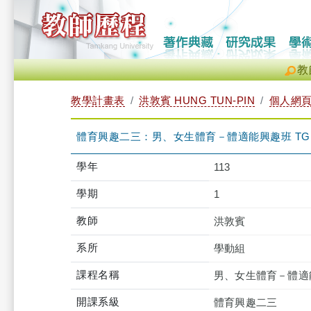
教
教學計畫表
洪敦賓 HUNG TUN-PIN
個人網
體育興趣二三：男、女生體育－體適能興趣班 TGUPB
學年
113
學期
1
教師
洪敦賓
系所
學動組
課程名稱
男、女生體育－體適
開課系級
體育興趣二三