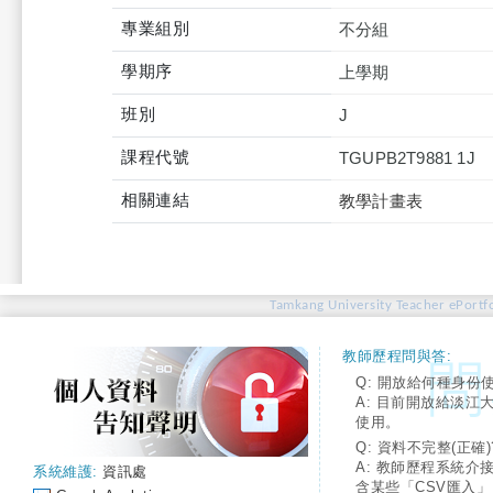
專業組別
不分組
學期序
上學期
班別
J
課程代號
TGUPB2T9881 1J
相關連結
教學計畫表
Tamkang University Teacher ePortfo
教師歷程問與答:
Q: 開放給何種身份
A: 目前開放給淡江
使用。
Q: 資料不完整(正確)
A: 教師歷程系統介
系統維護:
資訊處
含某些「CSV匯入