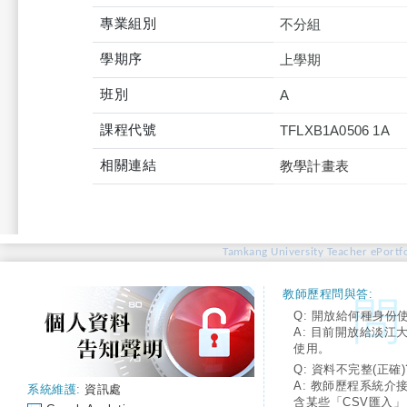
專業組別
不分組
學期序
上學期
班別
A
課程代號
TFLXB1A0506 1A
相關連結
教學計畫表
Tamkang University Teacher ePortfo
教師歷程問與答:
Q: 開放給何種身份
A: 目前開放給淡江
使用。
Q: 資料不完整(正確)
A: 教師歷程系統介
系統維護:
資訊處
含某些「CSV匯入