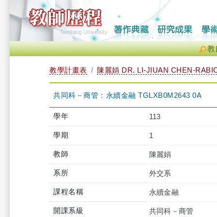
教
教學計畫表
陳麗娟 DR. LI-JIUAN CHEN-RABIC
共同科－商管：永續金融 TGLXB0M2643 0A
學年
113
學期
1
教師
陳麗娟
系所
外交系
課程名稱
永續金融
開課系級
共同科－商管