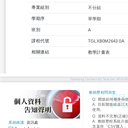
專業組別
不分組
學期序
單學期
班別
A
課程代號
TGLXB0M2643 0A
相關連結
教學計畫表
Tamkang University Teacher ePortfo
教師歷程問與答:
Q: 開放給何種身份
A: 目前開放給淡江
使用。
Q: 資料不完整(正確)
A: 教師歷程系統介
系統維護:
資訊處
含某些「CSV匯入