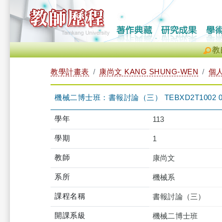
教
教學計畫表
康尚文 KANG SHUNG-WEN
個
機械二博士班：書報討論（三） TEBXD2T1002 0
學年
113
學期
1
教師
康尚文
系所
機械系
課程名稱
書報討論（三）
開課系級
機械二博士班