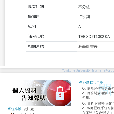
專業組別
不分組
學期序
單學期
班別
A
課程代號
TEBXD2T1002 0A
相關連結
教學計畫表
Tamkang University Teacher ePortfo
教師歷程問與答:
Q: 開放給何種身份
A: 目前開放給淡江
使用。
Q: 資料不完整(正確)
A: 教師歷程系統介
系統維護:
資訊處
含某些「CSV匯入