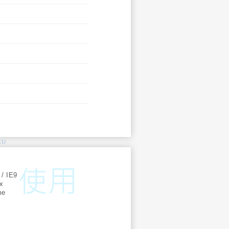
KU
:
 / IE9
ox
me