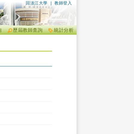
回淡江大學
|
教師登入
詢
歷屆教師查詢
統計分析