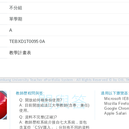
不分組
單學期
A
TEBXD1T0095 0A
教學計畫表
amkang University Teacher ePortfolio System - All Rights Reserved © by OIS, T
教師歷程問與答:
適用以下瀏覽器
Microsoft IE8
Q: 開放給何種身份使用?
Mozilla Firef
A: 目前開放給淡江大學教師(含專、兼任)
Google Chro
使用。
Apple Safari
Q: 資料不完整(正確)?
A: 教師歷程系統介接自七大系統，並包
含某些「CSV匯入」；分別有不同的資料