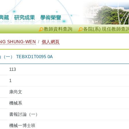
教師資料查詢
各院(系) 現任教師查
NG SHUNG-WEN
個人網頁
） TEBXD1T0095 0A
113
1
康尚文
機械系
書報討論（一）
機械一博士班