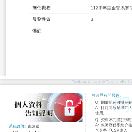
擔任職務
112學年度企管系
服務性質
3
備註
Tamkang University Teacher ePortfo
教師歷程問與答:
Q: 開放給何種身份
A: 目前開放給淡江
使用。
Q: 資料不完整(正確)
A: 教師歷程系統介
系統維護:
資訊處
含某些「CSV匯入