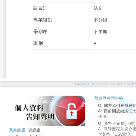
語言別
法文
專業組別
不分組
學期序
下學期
班別
B
Tamkang University Teacher ePortfo
教師歷程問與答:
Q: 開放給何種身份
A: 目前開放給淡江
使用。
Q: 資料不完整(正確)
A: 教師歷程系統介
系統維護:
資訊處
含某些「CSV匯入