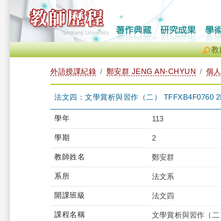
教
外語授課紀錄
鄭安群 JENG AN-CHYUN
個
法文四：文學賞析與習作（二） TFFXB4F0760 2
學年
113
學期
2
教師姓名
鄭安群
系所
法文系
開課班級
法文四
課程名稱
文學賞析與習作（二