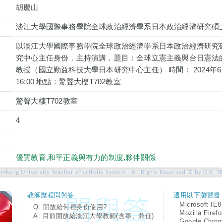
胡慶山
淡江大學國際事務學院全球政治經濟學系日本政治經濟研究碩
以淡江大學國際事務學院全球政治經濟學系日本政治經濟研究
究中心主任身份，主持演講，題目：全球立憲主義與台日憲法
教授（國立勤益科技大學日本研究中心主任） 時間： 2024年6月1
16:00 地點：驚聲大樓T702教室
驚聲大樓T702教室
4
優質教育,和平正義與有力的制度,夥伴關係
amkang University Teacher ePortfolio System - All Rights Reserved © by OIS, T
教師歷程問與答:
適用以下瀏覽器
Microsoft IE8
Q: 開放給何種身份使用?
Mozilla Firef
A: 目前開放給淡江大學教師(含專、兼任)
Google Chro