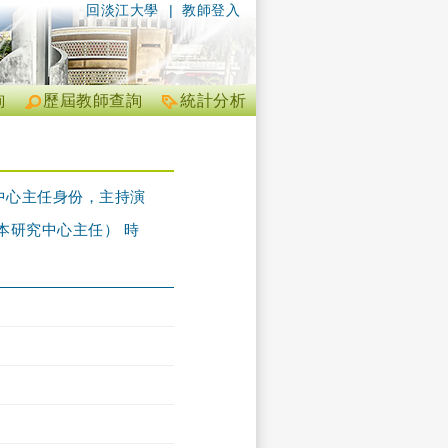
回淡江大學
|
教師登入
詢
歷屆教師查詢
統計分析
中心主任身份，主持演
本研究中心主任） 時