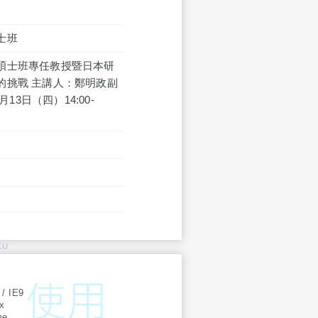
士班
碩士班專任教授暨日本研
的挑戰 主講人：鄭明政副
3日（四）14:00-
KU
:
 / IE9
ox
me