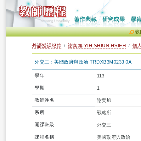
教
外語授課紀錄
謝奕旭 YIH SHIUN HSIEH
個
外交三：美國政府與政治 TRDXB3M0233 0A
學年
113
學期
1
教師姓名
謝奕旭
系所
戰略所
開課班級
外交三
課程名稱
美國政府與政治