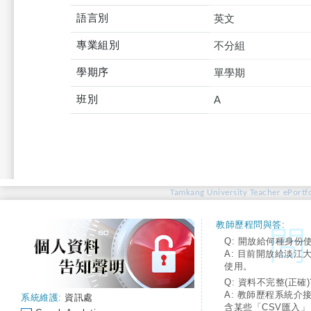
語言別
英文
專業組別
不分組
學期序
單學期
班別
A
Tamkang University Teacher ePortfo
教師歷程問與答:
Q: 開放給何種身份
A: 目前開放給淡江
使用。
Q: 資料不完整(正確)
A: 教師歷程系統介
系統維護:
資訊處
含某些「CSV匯入