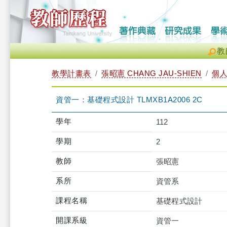
教
教學計畫表
張昭憲 CHANG JAU-SHIEN
個
資管一：基礎程式設計 TLMXB1A2006 2C
學年
112
學期
2
教師
張昭憲
系所
資管系
課程名稱
基礎程式設計
開課系級
資管一