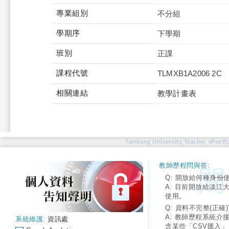
專業組別
不分組
學期序
下學期
班別
正課
課程代號
TLMXB1A2006 2C
相關連結
教學計畫表
Tamkang University Teacher ePortfo
教師歷程問與答:
Q: 開放給何種身份
A: 目前開放給淡江
使用。
Q: 資料不完整(正確)
A: 教師歷程系統介
系統維護:
資訊處
含某些「CSV匯入