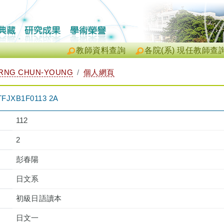
教師資料查詢
各院(系) 現任教師查
RNG CHUN-YOUNG
個人網頁
XB1F0113 2A
112
2
彭春陽
日文系
初級日語讀本
日文一