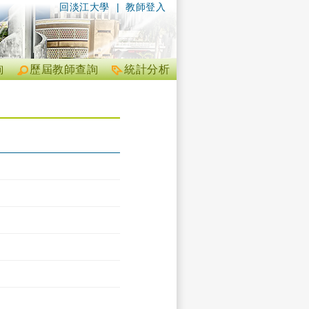
回淡江大學
|
教師登入
詢
歷屆教師查詢
統計分析