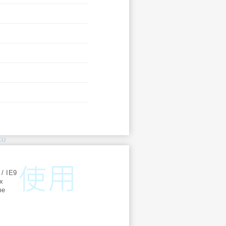
KU
:
 / IE9
ox
me