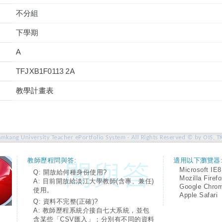
不分組
下學期
A
TFJXB1F0113 2A
教學計畫表
amkang University Teacher ePortfolio System - All Rights Reserved © by OIS, T
教師歷程問與答:
適用以下瀏覽器
Microsoft IE8
Q: 開放給何種身份使用?
Mozilla Firef
A: 目前開放給淡江大學教師(含專、兼任)
Google Chro
使用。
Apple Safari
Q: 資料不完整(正確)?
A: 教師歷程系統介接自七大系統，並包
含某些「CSV匯入」；分別有不同的資料