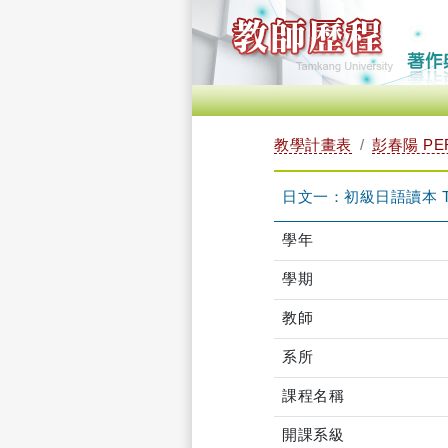
教學計畫表
彭春陽 PE
日文一：初級日語讀本 TFJ
學年
學期
教師
系所
課程名稱
開課系級