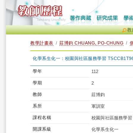
教
教學計畫表
莊博鈞 CHUANG, PO-CHUNG
化學系生化一：校園與社區服務學習 TSCCB1T960
學年
112
學期
2
教師
莊博鈞
系所
軍訓室
課程名稱
校園與社區服務學習
開課系級
化學系生化一