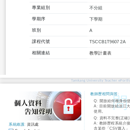
專業組別
不分組
學期序
下學期
班別
A
課程代號
TSCCB1T9607 2A
相關連結
教學計畫表
Tamkang University Teacher ePortfo
教師歷程問與答:
Q: 開放給何種身份
A: 目前開放給淡江
使用。
Q: 資料不完整(正確)
A: 教師歷程系統介
系統維護:
資訊處
含某些「CSV匯入