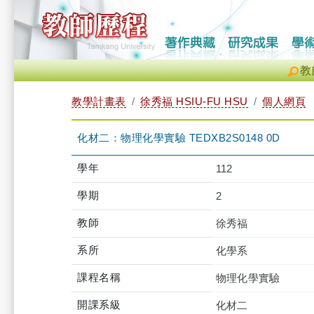
教
教學計畫表
徐秀福 HSIU-FU HSU
個人網頁
化材二：物理化學實驗 TEDXB2S0148 0D
學年
112
學期
2
教師
徐秀福
系所
化學系
課程名稱
物理化學實驗
開課系級
化材二