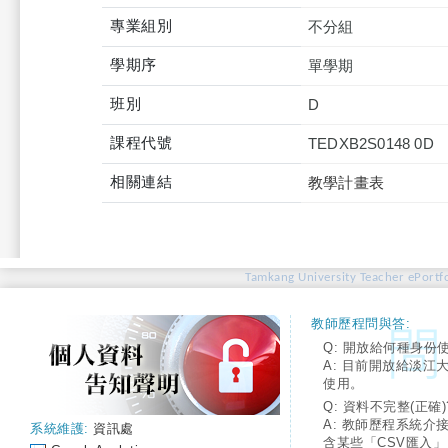
專業組別
不分組
學期序
單學期
班別
D
課程代號
TEDXB2S0148 0D
相關連結
教學計畫表
Tamkang University Teacher ePortfo
教師歷程問與答:
Q: 開放給何種身份
A: 目前開放給淡江
使用。
Q: 資料不完整(正確)
A: 教師歷程系統介
系統維護:
資訊處
含某些「CSV匯入