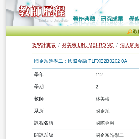
教
教學計畫表
林美榕 LIN, MEI-RONG
個人網
國企系進學二：國際金融 TLFXE2B0202 0A
學年
112
學期
2
教師
林美榕
系所
國企系
課程名稱
國際金融
開課系級
國企系進學二