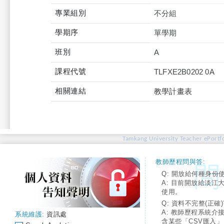
專業組別
不分組
學期序
單學期
班別
A
課程代號
TLFXE2B0202 0A
相關連結
教學計畫表
Tamkang University Teacher ePortfo
教師歷程問與答:
Q: 開放給何種身份
A: 目前開放給淡江
使用。
Q: 資料不完整(正確)
A: 教師歷程系統介
系統維護:
資訊處
含某些「CSV匯入