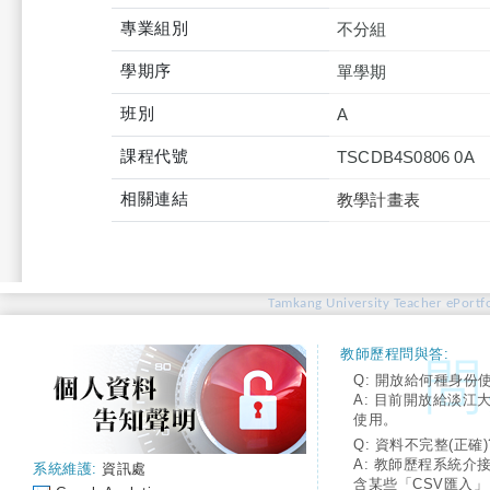
專業組別
不分組
學期序
單學期
班別
A
課程代號
TSCDB4S0806 0A
相關連結
教學計畫表
Tamkang University Teacher ePortfo
教師歷程問與答:
Q: 開放給何種身份
A: 目前開放給淡江
使用。
Q: 資料不完整(正確)
A: 教師歷程系統介
系統維護:
資訊處
含某些「CSV匯入