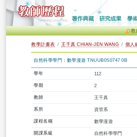
教
教學計畫表
王千真 CHIAN-JEN WANG
個人
自然科學學門：數學漫遊 TNUUB0S0747 0B
學年
112
學期
2
教師
王千真
系所
資管系
課程名稱
數學漫遊
開課系級
自然科學學門