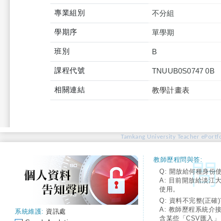
專業組別
不分組
學期序
單學期
班別
B
課程代號
TNUUB0S0747 0B
相關連結
教學計畫表
Tamkang University Teacher ePortfo
教師歷程問與答:
Q: 開放給何種身份
A: 目前開放給淡江
使用。
Q: 資料不完整(正確)
A: 教師歷程系統介
系統維護:
資訊處
含某些「CSV匯入