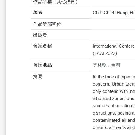
作品名稱（其他語言）
著者
Chih-Chieh Hung; H
作品所屬單位
出版者
會議名稱
International Confere
(TAAI 2023)
會議地點
雲林縣，台灣
摘要
In the face of rapid 
concern. Urban area
only contend with intr
inhabited zones, and 
sources of pollution.
disruptions, posing 
contaminated air and
chronic ailments and 