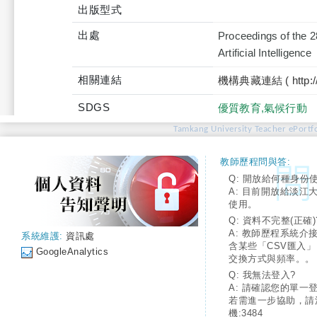
出版型式
出處
Proceedings of the 2
Artificial Intelligence
相關連結
機構典藏連結 ( http://tku
SDGS
優質教育,氣候行動
Tamkang University Teacher ePortfo
教師歷程問與答:
Q: 開放給何種身份
A: 目前開放給淡江
使用。
Q: 資料不完整(正確)
A: 教師歷程系統介
系統維護:
資訊處
含某些「CSV匯入
GoogleAnalytics
交換方式與頻率。。
Q: 我無法登入?
A: 請確認您的單一
若需進一步協助，請
機:3484