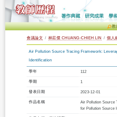
教
會議論文
林莊傑 CHUANG-CHIEH LIN
個人
Air Pollution Source Tracing Framework: Levera
Identification
學年
112
學期
1
發表日期
2023-12-01
作品名稱
Air Pollution Sourc
for Pollution Source I