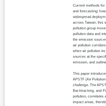
Current methods for m
and forecasting; howe
widespread deployme
across Taiwan, this s
pollution group move
pollution data and in
the emission sources 
air pollution corrido
when air pollution in
sources at the speci
emission, and outline 
This paper introduce
APSTF (Air Pollution
challenge. The APST
Backtracking, and Pat
pollution, correlates 
impact areas, thereb