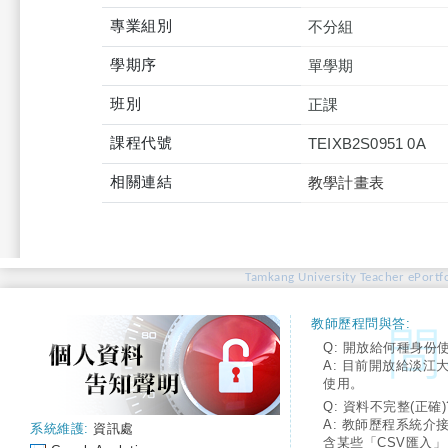
專業組別
不分組
學期序
單學期
班別
正課
課程代號
TEIXB2S0951 0A
相關連結
教學計畫表
Tamkang University Teacher ePortfo
教師歷程問與答:
Q: 開放給何種身份
A: 目前開放給淡江
使用。
Q: 資料不完整(正確)
A: 教師歷程系統介
系統維護:
資訊處
含某些「CSV匯入