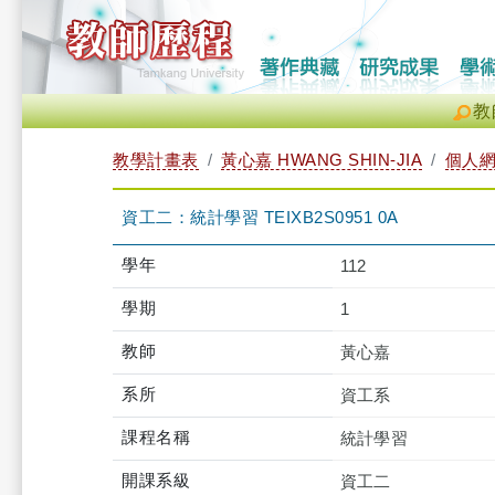
教
教學計畫表
黃心嘉 HWANG SHIN-JIA
個人
資工二：統計學習 TEIXB2S0951 0A
學年
112
學期
1
教師
黃心嘉
系所
資工系
課程名稱
統計學習
開課系級
資工二