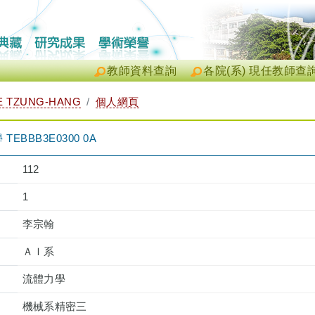
教師資料查詢
各院(系) 現任教師查
 TZUNG-HANG
個人網頁
BBB3E0300 0A
112
1
李宗翰
ＡＩ系
流體力學
機械系精密三