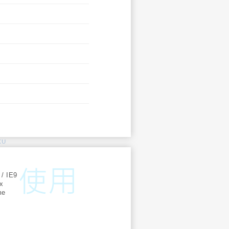
KU
:
 / IE9
ox
me