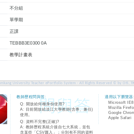
不分組
單學期
正課
TEBBB3E0300 0A
教學計畫表
amkang University Teacher ePortfolio System - All Rights Reserved © by OIS, T
教師歷程問與答:
適用以下瀏覽器
Microsoft IE8
Q: 開放給何種身份使用?
Mozilla Firef
A: 目前開放給淡江大學教師(含專、兼任)
Google Chro
使用。
Apple Safari
Q: 資料不完整(正確)?
A: 教師歷程系統介接自七大系統，並包
含某些「CSV匯入」；分別有不同的資料