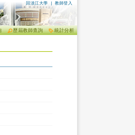
回淡江大學
|
教師登入
詢
歷屆教師查詢
統計分析