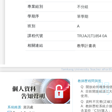
專業組別
不分組
學期序
單學期
班別
A
課程代號
TRJAJ1T1854 0A
相關連結
教學計畫表
Tamkang University Teacher ePortfo
教師歷程問與答:
Q: 開放給何種身份
A: 目前開放給淡江
使用。
Q: 資料不完整(正確)
A: 教師歷程系統介
系統維護:
資訊處
含某些「CSV匯入