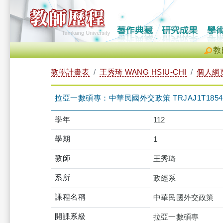
教
教學計畫表
王秀琦 WANG HSIU-CHI
個人網
拉亞一數碩專：中華民國外交政策 TRJAJ1T1854 
學年
112
學期
1
教師
王秀琦
系所
政經系
課程名稱
中華民國外交政策
開課系級
拉亞一數碩專