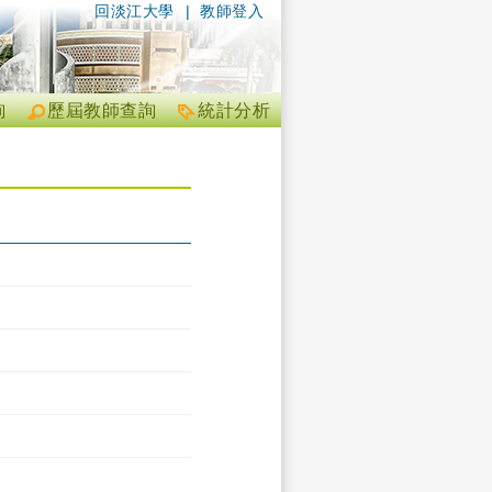
回淡江大學
|
教師登入
詢
歷屆教師查詢
統計分析