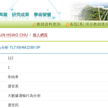
教師資料查詢
各院(系) 現任教師查
N-HSIAO CHU
個人網頁
 TLTXB4M2289 0P
112
1
朱純孝
運管系
大數據運輸行為分析
運管四