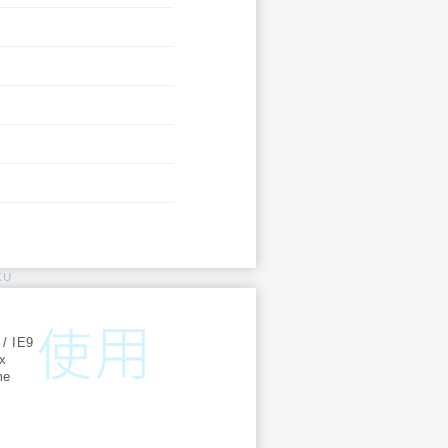
KU
:
 / IE9
ox
me