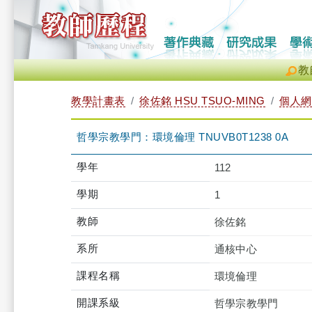
教
教學計畫表
徐佐銘 HSU TSUO-MING
個人網
哲學宗教學門：環境倫理 TNUVB0T1238 0A
學年
112
學期
1
教師
徐佐銘
系所
通核中心
課程名稱
環境倫理
開課系級
哲學宗教學門