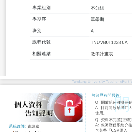
專業組別
不分組
學期序
單學期
班別
A
課程代號
TNUVB0T1238 0A
相關連結
教學計畫表
Tamkang University Teacher ePortfo
教師歷程問與答:
Q: 開放給何種身份
A: 目前開放給淡江
使用。
Q: 資料不完整(正確)
A: 教師歷程系統介
系統維護:
資訊處
含某些「CSV匯入