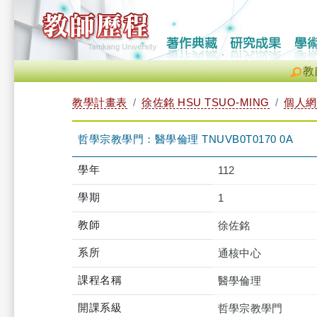
教
教學計畫表
徐佐銘 HSU TSUO-MING
個人網
哲學宗教學門：醫學倫理 TNUVB0T0170 0A
學年
112
學期
1
教師
徐佐銘
系所
通核中心
課程名稱
醫學倫理
開課系級
哲學宗教學門