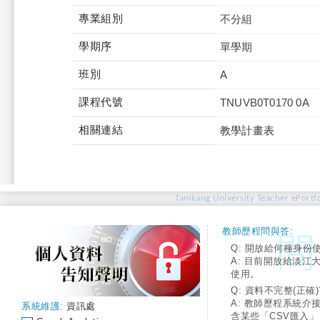
專業組別
不分組
學期序
單學期
班別
A
課程代號
TNUVB0T0170 0A
相關連結
教學計畫表
Tamkang University Teacher ePortfo
教師歷程問與答:
Q: 開放給何種身份
A: 目前開放給淡江
使用。
Q: 資料不完整(正確)
A: 教師歷程系統介
系統維護:
資訊處
含某些「CSV匯入