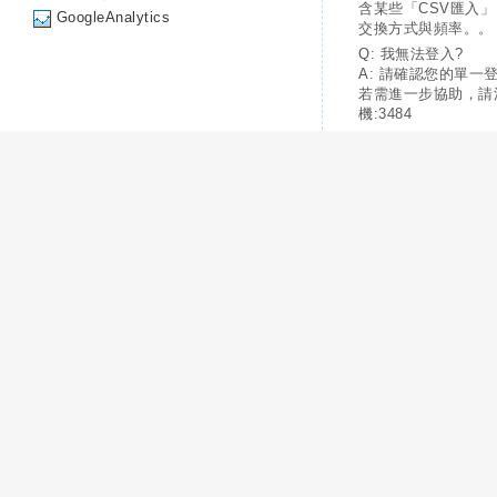
含某些「CSV匯入
GoogleAnalytics
交換方式與頻率。。
Q: 我無法登入?
A: 請確認您的單一
若需進一步協助，請
機:3484