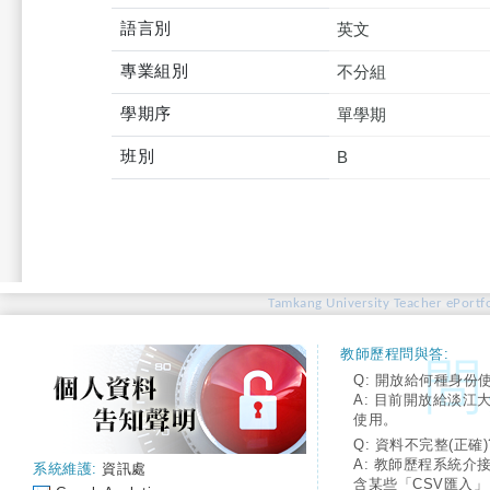
語言別
英文
專業組別
不分組
學期序
單學期
班別
B
Tamkang University Teacher ePortfo
教師歷程問與答:
Q: 開放給何種身份
A: 目前開放給淡江
使用。
Q: 資料不完整(正確)
A: 教師歷程系統介
系統維護:
資訊處
含某些「CSV匯入