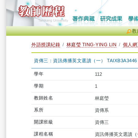
教
外語授課紀錄
林庭瑩 TING-YING LIN
個人網
資傳三：資訊傳播英文選讀（一） TAIXB3A3446 
學年
112
學期
1
教師姓名
林庭瑩
系所
資傳系
開課班級
資傳三
課程名稱
資訊傳播英文選讀（