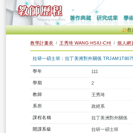
教
教學計畫表
王秀琦 WANG HSIU-CHI
個人網
拉研一碩士班：拉丁美洲對外關係 TRJAM1T8075
學年
111
學期
2
教師
王秀琦
系所
政經系
課程名稱
拉丁美洲對外關係
開課系級
拉研一碩士班