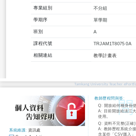
專業組別
不分組
學期序
單學期
班別
A
課程代號
TRJAM1T8075 0A
相關連結
教學計畫表
Tamkang University Teacher ePortfo
教師歷程問與答:
Q: 開放給何種身份
A: 目前開放給淡江
使用。
Q: 資料不完整(正確)
A: 教師歷程系統介
系統維護:
資訊處
含某些「CSV匯入