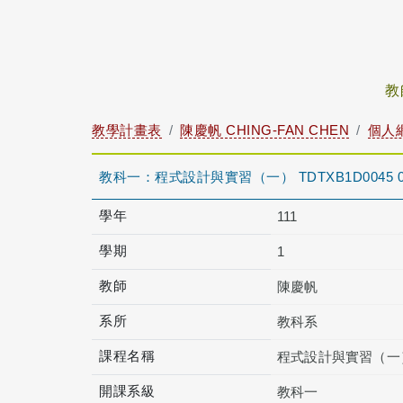
教
教學計畫表
陳慶帆 CHING-FAN CHEN
個人
教科一：程式設計與實習（一） TDTXB1D0045 
學年
111
學期
1
教師
陳慶帆
系所
教科系
課程名稱
程式設計與實習（一
開課系級
教科一