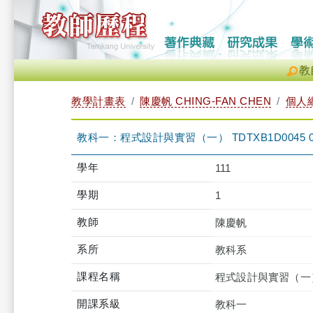
教
教學計畫表
陳慶帆 CHING-FAN CHEN
個人
教科一：程式設計與實習（一） TDTXB1D0045 
學年
111
學期
1
教師
陳慶帆
系所
教科系
課程名稱
程式設計與實習（一
開課系級
教科一