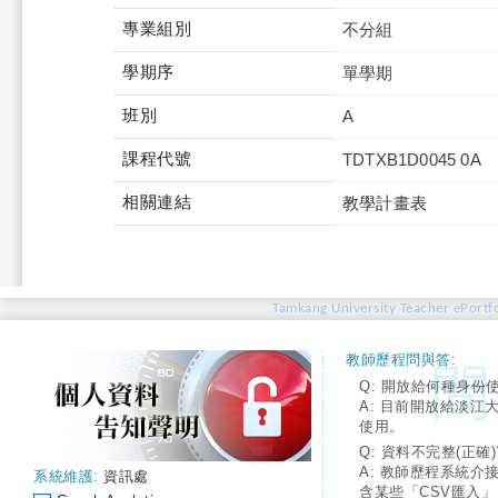
專業組別
不分組
學期序
單學期
班別
A
課程代號
TDTXB1D0045 0A
相關連結
教學計畫表
Tamkang University Teacher ePortfo
教師歷程問與答:
Q: 開放給何種身份
A: 目前開放給淡江
使用。
Q: 資料不完整(正確)
A: 教師歷程系統介
系統維護:
資訊處
含某些「CSV匯入