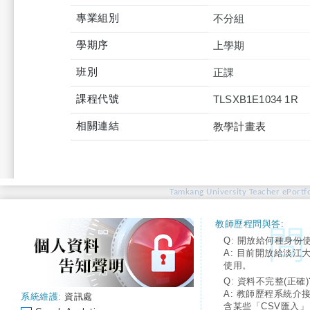
專業組別
不分組
學期序
上學期
班別
正課
課程代號
TLSXB1E1034 1R
相關連結
教學計畫表
Tamkang University Teacher ePortfo
教師歷程問與答:
Q: 開放給何種身份
A: 目前開放給淡江
使用。
Q: 資料不完整(正確)
A: 教師歷程系統介
系統維護:
資訊處
含某些「CSV匯入