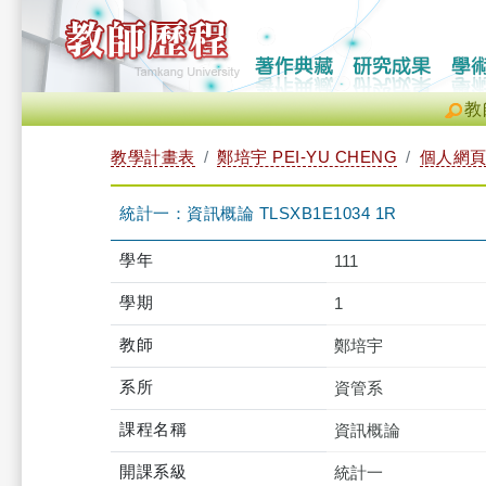
教
教學計畫表
鄭培宇 PEI-YU CHENG
個人網
統計一：資訊概論 TLSXB1E1034 1R
學年
111
學期
1
教師
鄭培宇
系所
資管系
課程名稱
資訊概論
開課系級
統計一