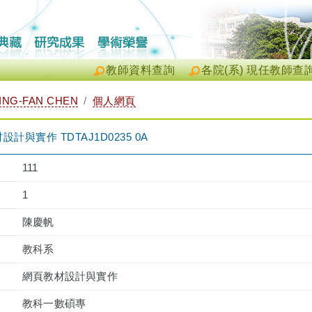
教師資料查詢
各院(系) 現任教師查
NG-FAN CHEN
個人網頁
與實作 TDTAJ1D0235 0A
111
1
陳慶帆
教科系
網頁教材設計與實作
教科一數碩專