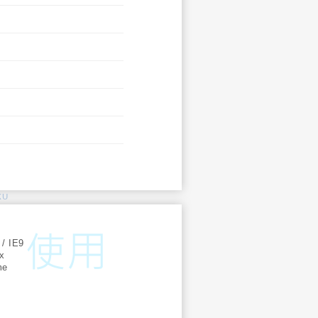
KU
:
 / IE9
ox
me