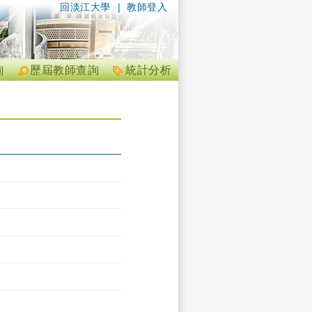
回淡江大學
|
教師登入
詢
歷屆教師查詢
統計分析