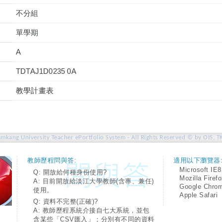
不分組
單學期
A
TDTAJ1D0235 0A
教學計畫表
amkang University Teacher ePortfolio System - All Rights Reserved © by OIS, T
教師歷程問與答:
適用以下瀏覽器
Microsoft IE8
Q: 開放給何種身份使用?
Mozilla Firef
A: 目前開放給淡江大學教師(含專、兼任)
Google Chro
使用。
Apple Safari
Q: 資料不完整(正確)?
A: 教師歷程系統介接自七大系統，並包
含某些「CSV匯入」；分別有不同的資料