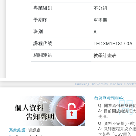
專業組別
不分組
學期序
單學期
班別
A
課程代號
TEDXM1E1817 0A
相關連結
教學計畫表
Tamkang University Teacher ePortfo
教師歷程問與答:
Q: 開放給何種身份
A: 目前開放給淡江
使用。
Q: 資料不完整(正確)
A: 教師歷程系統介
系統維護:
資訊處
含某些「CSV匯入