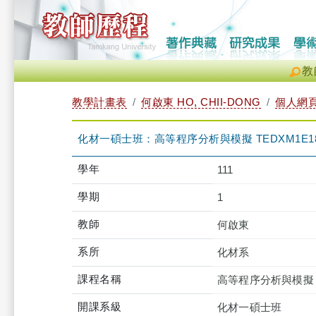
教
教學計畫表
何啟東 HO, CHII-DONG
個人網
化材一碩士班：高等程序分析與模擬 TEDXM1E181
學年
111
學期
1
教師
何啟東
系所
化材系
課程名稱
高等程序分析與模擬
開課系級
化材一碩士班