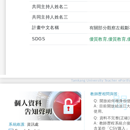
共同主持人姓名二
共同主持人姓名三
計畫中文名稱
有關部分觀察左截斷右
SDGS
優質教育,優質教育,
Tamkang University Teacher ePortfo
教師歷程問與答:
Q: 開放給何種身份
A: 目前開放給淡江
使用。
Q: 資料不完整(正確)
A: 教師歷程系統介
系統維護:
資訊處
含某些「CSV匯入