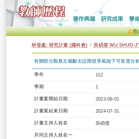
教
研發處: 研究計畫 (國科會)
吳碩傑 WU SHUO-J
有關部分觀察左截斷右設限競爭風險下可靠度分析之研
學年
112
學期
1
計畫案開始日期
2023-08-01
計畫案結束日期
2024-07-31
計畫主持人姓名
吳碩傑
共同主持人姓名一