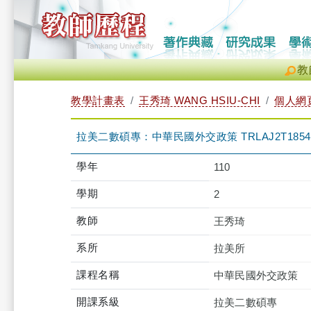
教
教學計畫表
王秀琦 WANG HSIU-CHI
個人網
拉美二數碩專：中華民國外交政策 TRLAJ2T1854 
學年
110
學期
2
教師
王秀琦
系所
拉美所
課程名稱
中華民國外交政策
開課系級
拉美二數碩專