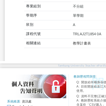
專業組別
不分組
學期序
單學期
班別
A
課程代號
TRLAJ2T1854 0A
相關連結
教學計畫表
Tamkang University Teacher ePortfo
教師歷程問與答:
Q: 開放給何種身份
A: 目前開放給淡江
使用。
Q: 資料不完整(正確)
A: 教師歷程系統介
系統維護:
資訊處
含某些「CSV匯入