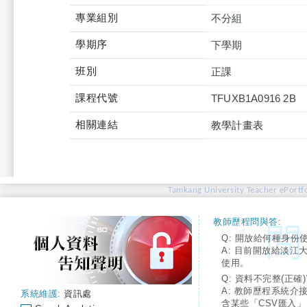
專業組別
不分組
學期序
下學期
班別
正課
課程代號
TFUXB1A0916 2B
相關連結
教學計畫表
Tamkang University Teacher ePortfo
教師歷程問與答:
Q: 開放給何種身份
A: 目前開放給淡江
使用。
Q: 資料不完整(正確)
A: 教師歷程系統介
系統維護:
資訊處
含某些「CSV匯入