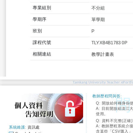
專業組別
不分組
學期序
單學期
班別
P
課程代號
TLYXB4B1783 0P
相關連結
教學計畫表
Tamkang University Teacher ePortfo
教師歷程問與答:
Q: 開放給何種身份
A: 目前開放給淡江
使用。
Q: 資料不完整(正確)
A: 教師歷程系統介
系統維護:
資訊處
含某些「CSV匯入