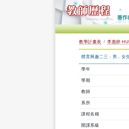
教學計畫表
李惠婷 HUI
體育興趣二三：男．女生體
學年
學期
教師
系所
課程名稱
開課系級