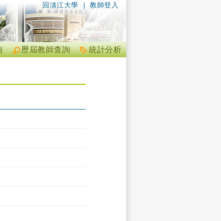
回淡江大學
|
教師登入
詢
歷屆教師查詢
統計分析