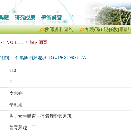
教師資料查詢
各院(系) 現任教師查
-TING LEE
個人網頁
育－有氧舞蹈興趣班 TGUPB2T9871 2A
110
2
李惠婷
學動組
男．女生體育－有氧舞蹈興趣班
體育興趣二三