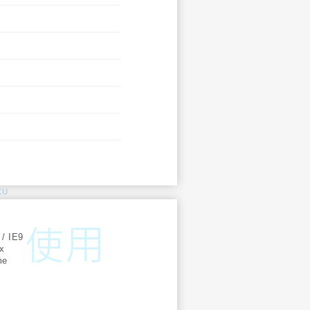
KU
:
 / IE9
ox
me