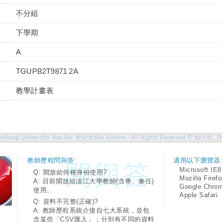
不分組
下學期
A
TGUPB2T9871 2A
教學計畫表
amkang University Teacher ePortfolio System - All Rights Reserved © by OIS, T
教師歷程問與答:
適用以下瀏覽器
Microsoft IE8
Q: 開放給何種身份使用?
Mozilla Firef
A: 目前開放給淡江大學教師(含專、兼任)
Google Chro
使用。
Apple Safari
Q: 資料不完整(正確)?
A: 教師歷程系統介接自七大系統，並包
含某些「CSV匯入」；分別有不同的資料