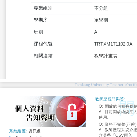
專業組別
不分組
學期序
單學期
班別
A
課程代號
TRTXM1T1102 0A
相關連結
教學計畫表
Tamkang University Teacher ePortfo
教師歷程問與答:
Q: 開放給何種身份
A: 目前開放給淡江
使用。
Q: 資料不完整(正確)
A: 教師歷程系統介
系統維護:
資訊處
含某些「CSV匯入