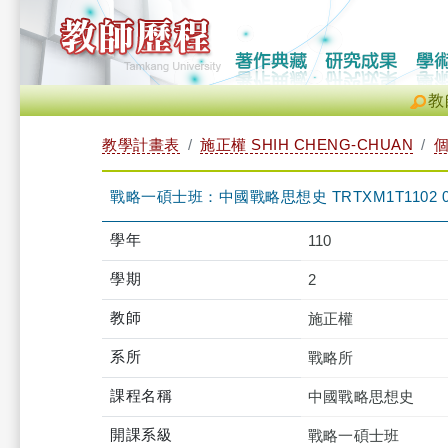
教
教學計畫表
施正權 SHIH CHENG-CHUAN
戰略一碩士班：中國戰略思想史 TRTXM1T1102 
學年
110
學期
2
教師
施正權
系所
戰略所
課程名稱
中國戰略思想史
開課系級
戰略一碩士班