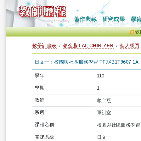
教
教學計畫表
賴金燕 LAI, CHIN-YEN
個人網頁
日文一：校園與社區服務學習 TFJXB1T9607 1A
學年
110
學期
1
教師
賴金燕
系所
軍訓室
課程名稱
校園與社區服務學習
開課系級
日文一