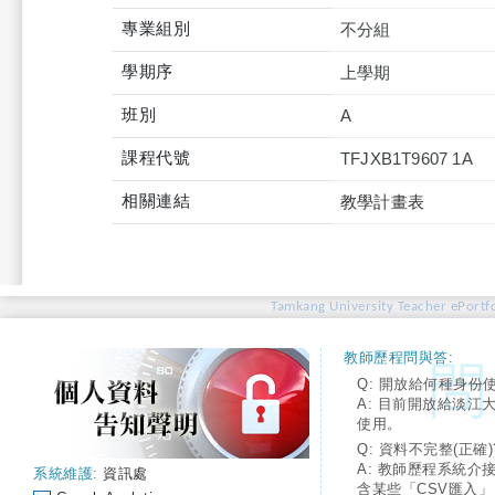
專業組別
不分組
學期序
上學期
班別
A
課程代號
TFJXB1T9607 1A
相關連結
教學計畫表
Tamkang University Teacher ePortfo
教師歷程問與答:
Q: 開放給何種身份
A: 目前開放給淡江
使用。
Q: 資料不完整(正確)
A: 教師歷程系統介
系統維護:
資訊處
含某些「CSV匯入