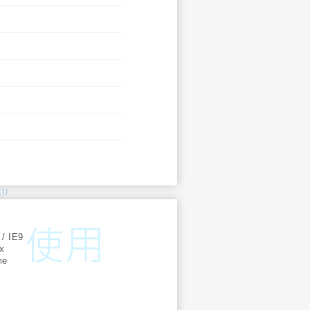
KU
:
 / IE9
ox
me