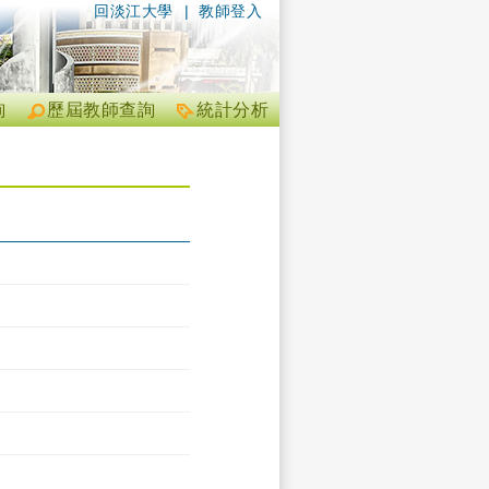
回淡江大學
|
教師登入
詢
歷屆教師查詢
統計分析