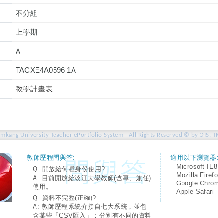
不分組
上學期
A
TACXE4A0596 1A
教學計畫表
amkang University Teacher ePortfolio System - All Rights Reserved © by OIS, T
教師歷程問與答:
適用以下瀏覽器
Microsoft IE8
Q: 開放給何種身份使用?
Mozilla Firef
A: 目前開放給淡江大學教師(含專、兼任)
Google Chro
使用。
Apple Safari
Q: 資料不完整(正確)?
A: 教師歷程系統介接自七大系統，並包
含某些「CSV匯入」；分別有不同的資料