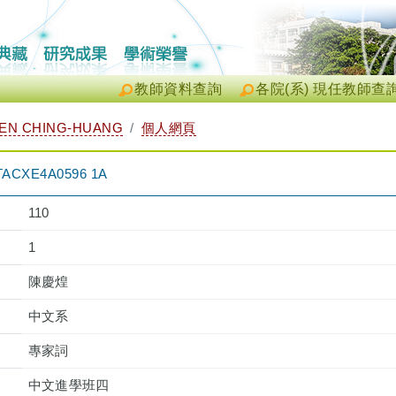
教師資料查詢
各院(系) 現任教師查
N CHING-HUANG
個人網頁
XE4A0596 1A
110
1
陳慶煌
中文系
專家詞
中文進學班四