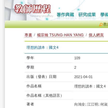
教
專書
楊宗翰 TSUNG-HAN YANG
個人網頁
理想的讀本：國文4
學年
109
學期
2
出版（發表）日期
2021-04-01
作品名稱
理想的讀本：國文4
作品名稱（其他語言）
著者
向鴻全; 江江明; 何淑