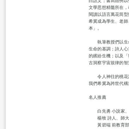
白話文；書寫體例以
文學思想精髓所在，
閱讀以語言萬花筒型
希冀成為學生、老師
本」。
執筆教授們以生命
生命的基調；詩人心
的繽紛生機；以及「
古洞察宇宙規律的智
令人神往的桃花源
我們希冀為跨世代構
名人推薦
白先勇 小說家、
楊牧 詩人、師大
黃碧端 前教育部