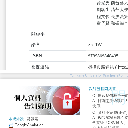
黃光男 前台藝大
劉容生 清華大學榮
程文俊 長庚決策
童子賢 和碩聯合
關鍵字
語言
zh_TW
ISBN
9789869848435
相關連結
機構典藏連結 ( http://tku
Tamkang University Teacher ePortfo
教師歷程問與答:
Q: 開放給何種身份
A: 目前開放給淡江
使用。
Q: 資料不完整(正確)
A: 教師歷程系統介
系統維護:
資訊處
含某些「CSV匯入
GoogleAnalytics
交換方式與頻率。。