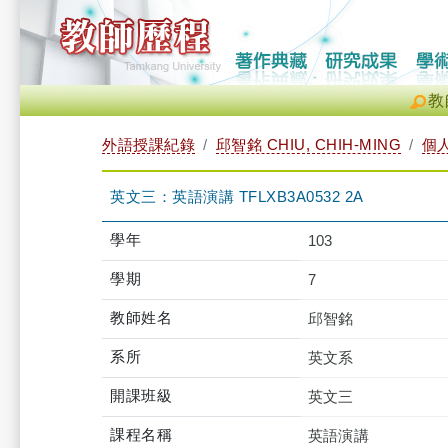
教
外語授課紀錄
邱智銘 CHIU, CHIH-MING
個
英文三：英語演講 TFLXB3A0532 2A
學年
103
學期
7
教師姓名
邱智銘
系所
英文系
開課班級
英文三
課程名稱
英語演講