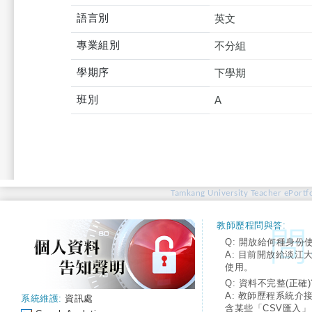
語言別
英文
專業組別
不分組
學期序
下學期
班別
A
Tamkang University Teacher ePortfo
教師歷程問與答:
Q: 開放給何種身份
A: 目前開放給淡江
使用。
Q: 資料不完整(正確)
A: 教師歷程系統介
系統維護:
資訊處
含某些「CSV匯入