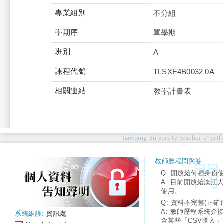
專業組別
不分組
學期序
單學期
班別
A
課程代號
TLSXE4B0032 0A
相關連結
教學計畫表
Tamkang University Teacher ePortfo
教師歷程問與答:
Q: 開放給何種身份
A: 目前開放給淡江
使用。
Q: 資料不完整(正確)
A: 教師歷程系統介
系統維護:
資訊處
含某些「CSV匯入