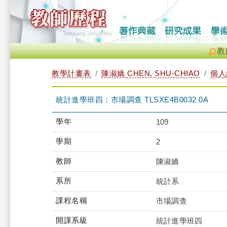
教
教學計畫表
陳淑嬌 CHEN, SHU-CHIAO
個人
統計進學班四：市場調查 TLSXE4B0032 0A
學年
109
學期
2
教師
陳淑嬌
系所
統計系
課程名稱
市場調查
開課系級
統計進學班四