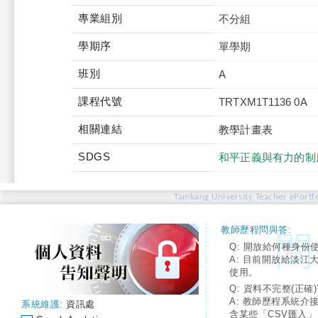
專業組別
不分組
學期序
單學期
班別
A
課程代號
TRTXM1T1136 0A
相關連結
教學計畫表
SDGS
和平正義與有力的制
Tamkang University Teacher ePortfo
教師歷程問與答:
Q: 開放給何種身份
A: 目前開放給淡江
使用。
Q: 資料不完整(正確)
A: 教師歷程系統介
系統維護:
資訊處
含某些「CSV匯入