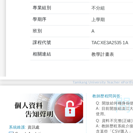
專業組別
不分組
學期序
上學期
班別
A
課程代號
TACXE3A2535 1A
相關連結
教學計畫表
Tamkang University Teacher ePortfo
教師歷程問與答:
Q: 開放給何種身份
A: 目前開放給淡江
使用。
Q: 資料不完整(正確)
A: 教師歷程系統介
系統維護:
資訊處
含某些「CSV匯入