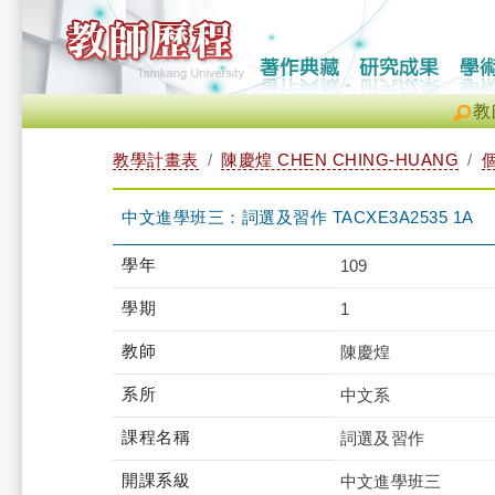
教
教學計畫表
陳慶煌 CHEN CHING-HUANG
中文進學班三：詞選及習作 TACXE3A2535 1A
學年
109
學期
1
教師
陳慶煌
系所
中文系
課程名稱
詞選及習作
開課系級
中文進學班三