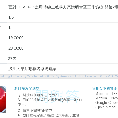
面對COVID-19之即時線上教學方案說明會暨工作坊(加開第2場
1.5
動
1
19:00:00
20:30:00
校內
淡江大學活動報名系統連結
amkang University Teacher ePortfolio System - All Rights Reserved © by OIS, T
教師歷程問與答:
適用以下瀏覽器
Microsoft IE8
Q: 開放給何種身份使用?
Mozilla Firef
A: 目前開放給淡江大學教師(含專、兼任)
Google Chro
使用。
Apple Safari
Q: 資料不完整(正確)?
A: 教師歷程系統介接自七大系統，並包