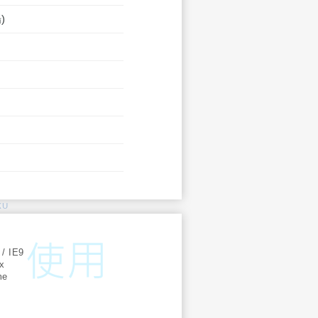
)
KU
:
 / IE9
ox
me