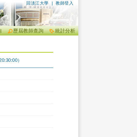
回淡江大學
|
教師登入
詢
歷屆教師查詢
統計分析
:30:00）