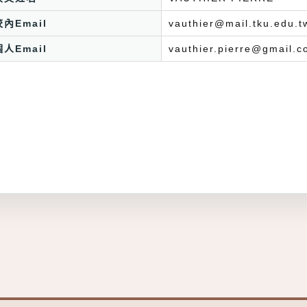
校內Email
vauthier@mail.tku.edu.t
個人Email
vauthier.pierre@gmail.