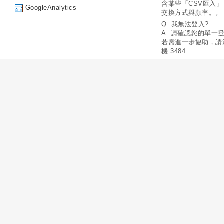
含某些「CSV匯入
GoogleAnalytics
交換方式與頻率。。
Q: 我無法登入?
A: 請確認您的單一
若需進一步協助，請
機:3484