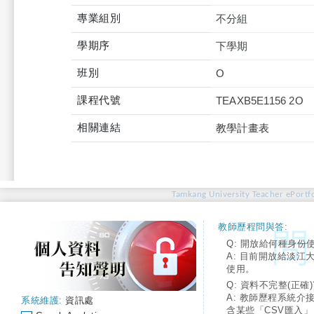
專業組別
不分組
學期序
下學期
班別
O
課程代號
TEAXB5E1156 2O
相關連結
教學計畫表
Tamkang University Teacher ePortfo
教師歷程問與答:
Q: 開放給何種身份
A: 目前開放給淡江
使用。
Q: 資料不完整(正確)
A: 教師歷程系統介
系統維護:
資訊處
含某些「CSV匯入