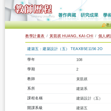
教
教學計畫表
黃凱祺 HUANG, KAI-CHI
個人網
建築五：建築設計（五） TEAXB5E1156 2O
學年
108
學期
2
教師
黃凱祺
系所
建築系
課程名稱
建築設計（五）
開課系級
建築五