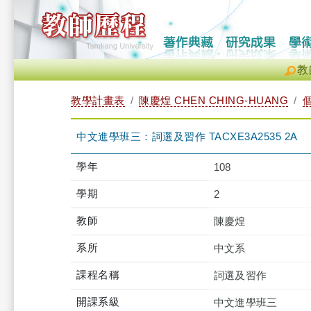
教
教學計畫表
陳慶煌 CHEN CHING-HUANG
中文進學班三：詞選及習作 TACXE3A2535 2A
學年
108
學期
2
教師
陳慶煌
系所
中文系
課程名稱
詞選及習作
開課系級
中文進學班三