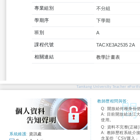
專業組別
不分組
學期序
下學期
班別
A
課程代號
TACXE3A2535 2A
相關連結
教學計畫表
Tamkang University Teacher ePortfo
教師歷程問與答:
Q: 開放給何種身份
A: 目前開放給淡江
使用。
Q: 資料不完整(正確)
A: 教師歷程系統介
系統維護:
資訊處
含某些「CSV匯入